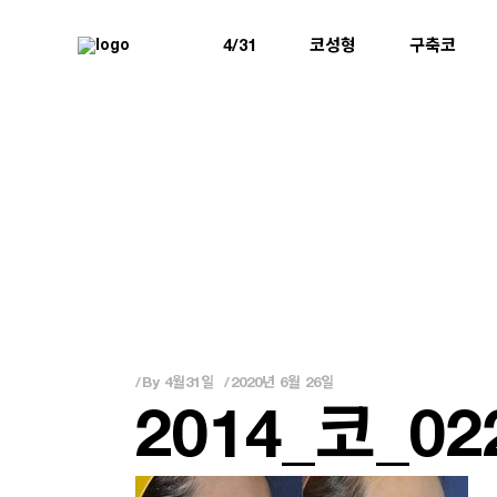
4/31
코성형
구축코
By
4월31일
2020년 6월 26일
2014_코_0