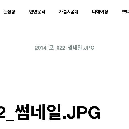
눈성형
안면윤곽
가슴&몸매
디에이징
쁘
2014_코_022_썸네일.JPG
22_썸네일.JPG