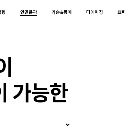
성형
안면윤곽
가슴&몸매
디에이징
쁘띠
이
이 가능한
keyboard_arrow_down