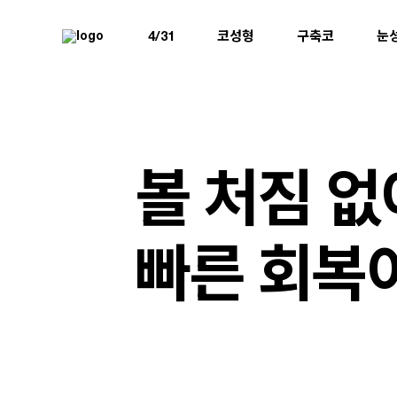
4/31
코성형
구축코
눈
볼 처짐 없
빠른 회복