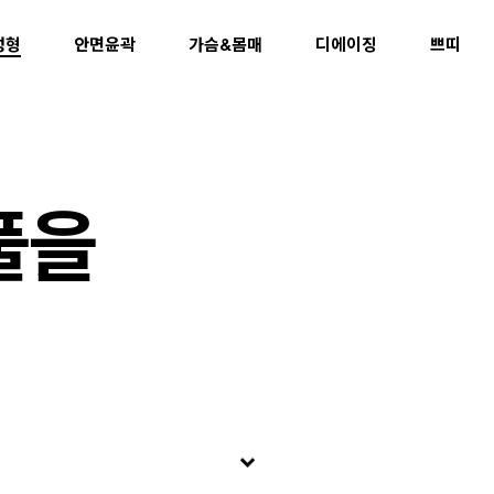
성형
안면윤곽
가슴&몸매
디에이징
쁘띠
풀을
keyboard_arrow_down