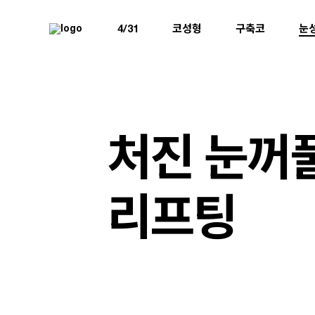
4/31
코성형
구축코
눈
처진 눈꺼
리프팅