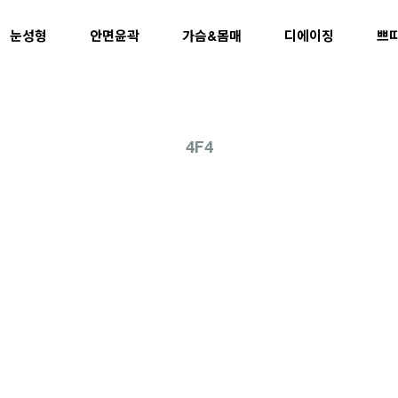
눈성형
안면윤곽
가슴&몸매
디에이징
쁘
4F4