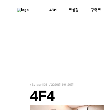
4/31
코성형
구축코
By
april31
2020년 6월 20일
4F4