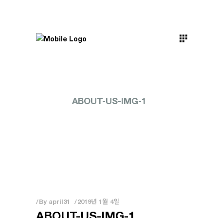
ABOUT-US-IMG-1
By
april31
2019년 1월 4일
ABOUT-US-IMG-1