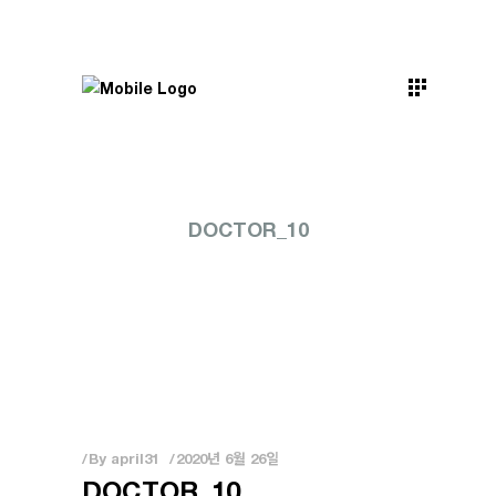
DOCTOR_10
By
april31
2020년 6월 26일
DOCTOR_10