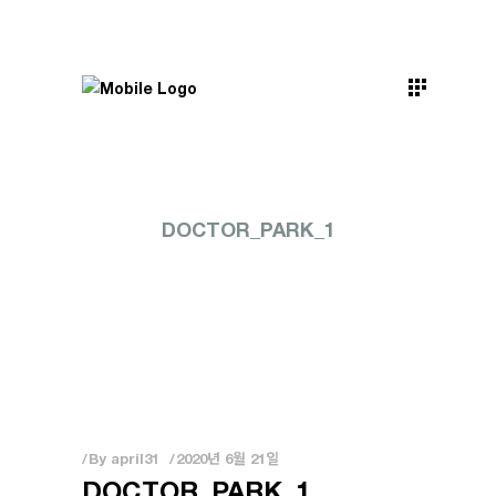
DOCTOR_PARK_1
By
april31
2020년 6월 21일
DOCTOR_PARK_1