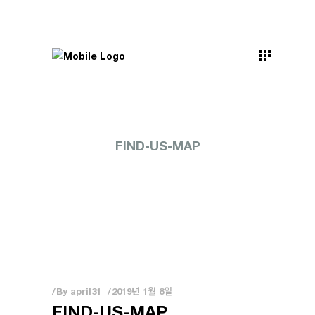
FIND-US-MAP
By
april31
2019년 1월 8일
FIND-US-MAP