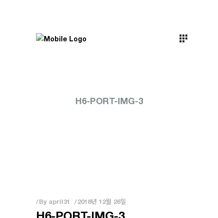
H6-PORT-IMG-3
By
april31
2018년 12월 26일
H6-PORT-IMG-3