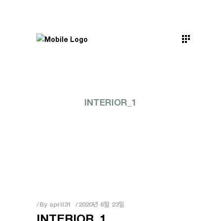
INTERIOR_1
By
april31
2020년 6월 23일
INTERIOR_1