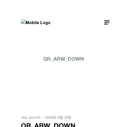
QR_ARW_DOWN
By
april31
2020년 6월 23일
QR_ARW_DOWN