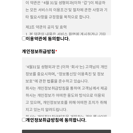
이 약관은 “4월 31일 성형외과(이하 “갑”)이 제공하
는 모든 서비스의 이용조건 및 절차에 관한 사항과 기
타 필요사항을 규정함을 목적으로 합니다.
제2조 약관의 공지 및 효력
1. 본 약관의 내용은 서비스 화면에 게시하거나 기타
이용약관에 동의합니다.
의 방법으로 회원에게 공지함으로써 효력이 발생합
니다.
개인정보취급방침
*
2. 갑은 회원을 위하여 새로운 서비스를 추가하거나
갑의 정책상 중요사유가 있을 경우 약관을 변경할 수
’4월31일 성형외과’은 (이하 ‘회사’는) 고객님의 개인
있으며, 이에 대하여 전항과 같은 방법에 의해
정보를 중요시하며, “정보통신망 이용촉진 및 정보
효력을 갖습니다.
보호”에 관한 법률을 준수하고 있습니다.
제3조 약관외 준칙
회사는 개인정보취급방침을 통하여 고객님께서 제공
이 약관에 명시되지 않은 사항은 전기통신기본법, 전
하시는 개인정보가 어떠한 용도와 방식으로 이용되
기통신사업법 및 기타 관계법령의 규정에 의합니다.
고 있으며, 개인정보보호를 위해 어떠한 조치가 취해
지고 있는지 알려드립니다.
제2장 서비스 이용계약
회사는 개인정보취급방침을 개정하는 경우 웹사이트
개인정보취급방침에 동의합니다.
제4조 이용계약의 성립
공지사항(또는 개별공지)을 통하여 공지할 것입니다.
1. 이용자가 이용신청시의 “동의함” 단추를 누름과
본 방침은 : 2011년 07월 01일 부터 시행됩니다.