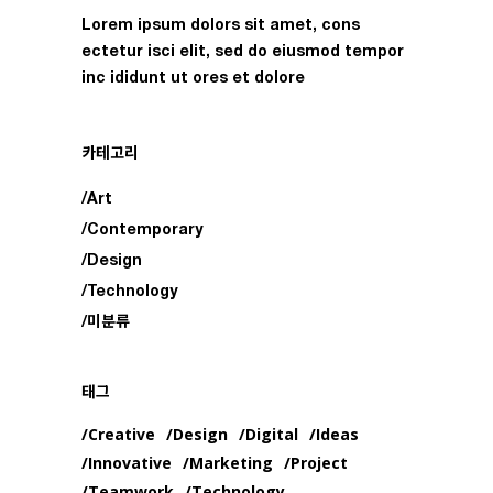
회원제 서비스 이용에 따른 본인확인 , 개인 식별 , 불
신청하였을 경우
Lorem ipsum dolors sit amet, cons
량회원의 부정 이용 방지와 비인가 사용 방지 , 가입
④ 기타 갑이 정한 이용신청 요건이 미비하였을 경우
ectetur isci elit, sed do eiusmod tempor
의사 확인 , 연령확인 , 고지사항 전달
제6조 개인정보의 수정
inc ididunt ut ores et dolore
마케팅 및 광고에 활용 :
회원은 본 서비스의 이용을 위해 자신의 정보를 성실
이벤트 등 광고성 정보 전달 , 접속 빈도 파악 또는 회
히 관리해야 하며 개인정보의 변동사항이 있을 경우
원의 서비스 이용에 대한 통계
‘회원정보변경’ 페이지에서 이를 수정해야 합니다.
카테고리
제3조 개인정보의 보유 및 이용기간
제7조 회원정보의 공유
Art
1. 갑이 타업체와 제휴, 인수, 분사, 합병시 회원의 정
회사는 개인정보 수집 및 이용목적이 달성된 후에는
Contemporary
보는 공유될 수 있습니다.
예외 없이 해당 정보를 지체 없이 파기합니다.
Design
2. 각종 경품이 제공되는 이벤트의 경우 경품 협찬사
제4조 개인정보의 파기절차 및 방법
Technology
와의 협의에 의해 당첨자 등록정보를 공유할 수 있습
니다.
회사는 원칙적으로 개인정보 수집 및 이용목적이 달
미분류
3. 1항, 2항의 사유가 발생할 경우 갑은 회원에게 해
성된 후에는 해당 정보를 지체없이 파기합니다. 파기
당 사실을 공지해야 합니다.
절차 및 방법은 다음과 같습니다.
태그
제8조 개인정보의 보호
파기절차 :
Creative
Design
Digital
Ideas
1. 갑은 이용자의 개인정보를 수집할 때 반드시 본인
회원님이 회원가입 등을 위해 입력하신 정보는 목적
의 동의를 받습니다.
Innovative
Marketing
Project
이 달성된 후 별도의 DB로 옮겨져(종이의 경우 별도
2. 개인정보를 내부 관리용, 통계용 및 제7조 이외의
의 서류함) 내부 방침 및 기타 관련 법령에 의한 정보
Teamwork
Technology