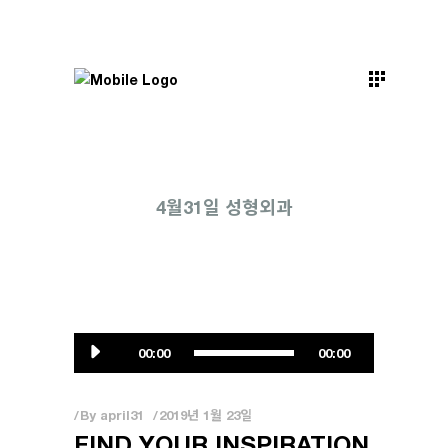
4월31일 성형외과
오
00:00
00:00
디
오
플
By
april31
2019년 1월 23일
FIND YOUR INSPIRATION
레