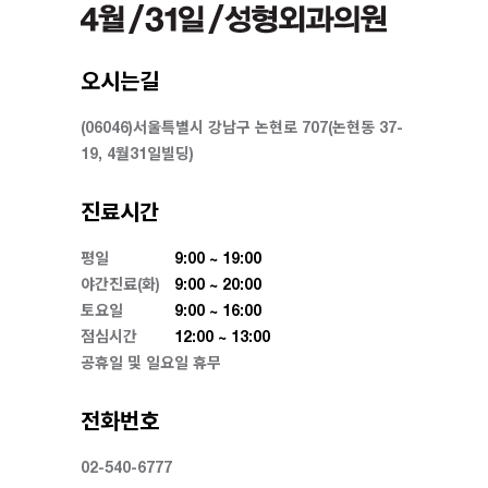
제6조 수집한 개인정보의 위탁
할 수 있습니다.
회사는 고객님의 동의없이 고객님의 정보를 외부 업
제11조 회원게시물 및 회원권한의 삭제
체에 위탁하지 않습니다. 향후 그러한 필요가 생길 경
1. 갑은 서비스의 게시물 또는 내용물이 제13조의 규
오시는길
우, 위탁 대상자와 위탁 업무 내용에 대해 고객님에
정에 위반되는 경우사전통지 없이 삭제할 수 있습니
게 통지하고 필요한 경우 사전 동의를 받도록 하겠습
다.
(06046)서울특별시 강남구 논현로 707(논현동 37-
니다.
2. 갑은 설비의 용량에 여유가 없다고 판단되면 필요
19, 4월31일빌딩)
에 따라 이용자의 파일정보 및 회원정보를 사전공지
제7조 이용자 및 법정대리인의 권리와 그 행사방법
후 삭제할 수 있습니다.
진료시간
이용자 및 법정 대리인은 언제든지 등록되어 있는 자
제 12 조 게시물의 저작권
신 혹은 당해 만 14세 미만 아동의 개인정보를 조회
평일
9:00 ~ 19:00
서비스에 게재된 자료에 대한 권리는 다음 각 호와 같
하거나 수정할 수 있으며 가입해지를 요청할 수도 있
야간진료(화)
9:00 ~ 20:00
습니다.
습니다.
토요일
9:00 ~ 16:00
1. 게시물에 대한 권리와 책임은 게시자에게 있으며
점심시간
12:00 ~ 13:00
이용자 혹은 만 14세 미만 아동의 개인정보 조회?수
갑은 게시자의 동의 없이는 이를 영리적 목적으로 사
공휴일 및 일요일 휴무
정을 위해서는 ‘개인정보변경’(또는 ‘회원정보수정’
용 할 수 없습니다.
등)을 가입해지(동의철회)를 위해서는 “회원탈퇴”를
단, 비영리적인 경우는 그러하지 아니하며 또한 서비
전화번호
클릭하여 본인 확인 절차를 거치신 후 직접 열람, 정
스내의 게재권을 갖습니다.
정 또는 탈퇴가 가능합니다. 혹은 개인정보관리책임
2. 회원은 서비스를 이용하여 얻은 정보를 가공, 판매
02-540-6777
자에게 서면, 전화 또는 이메일로 연락하시면 지체없
하는 행위 등 서비스에 게재된 자료를 상업적으로 사