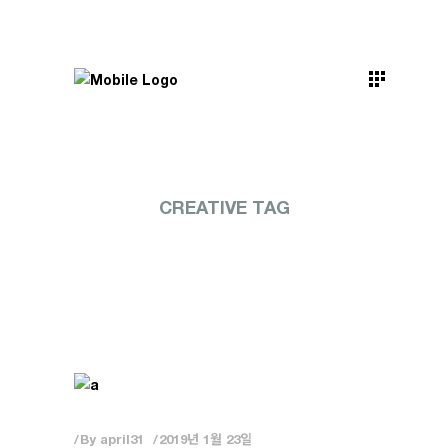
CREATIVE TAG
By
april31
2019년 1월 23일