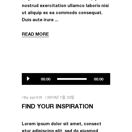
nostrud exercitation ullamco laboris nisi
ut aliquip ex ea commodo consequat.
Duis aute irure
READ MORE
오
00:00
00:00
디
오
플
By
april31
2019년 1월 23일
레
FIND YOUR INSPIRATION
이
어
Lorem ipsum dolor sit amet, consect
etur adipiscing elit, sed do eiusmod