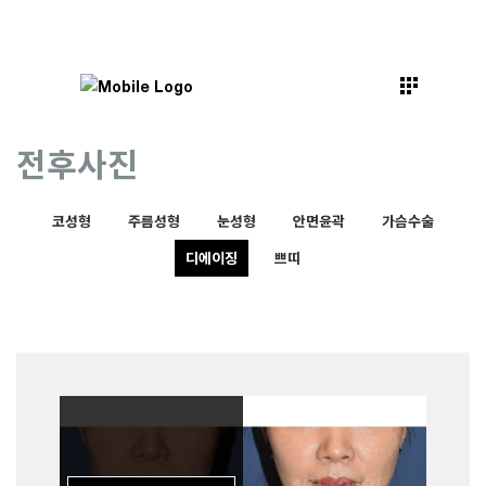
전후사진
코성형
주름성형
눈성형
안면윤곽
가슴수술
디에이징
쁘띠