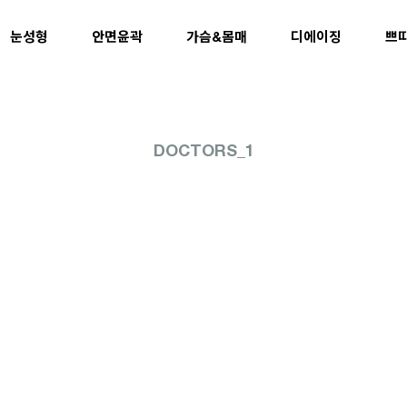
눈성형
안면윤곽
가슴&몸매
디에이징
쁘
DOCTORS_1