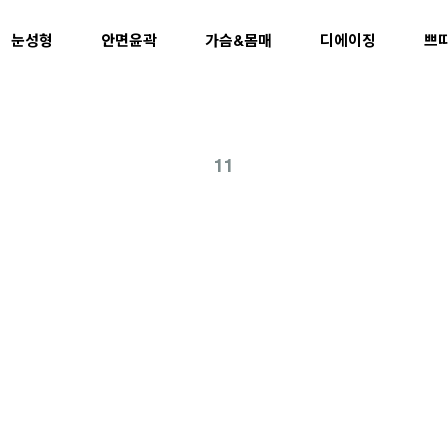
눈성형
안면윤곽
가슴&몸매
디에이징
쁘
11