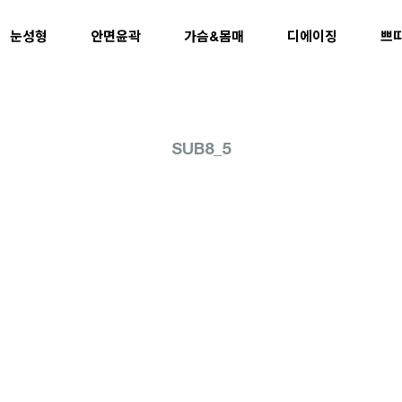
눈성형
안면윤곽
가슴&몸매
디에이징
쁘
SUB8_5