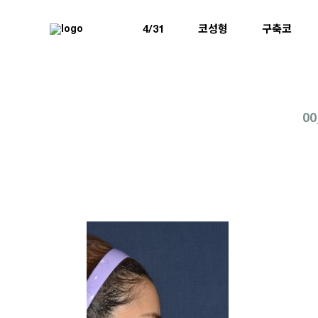
4/31
코성형
구축코
0