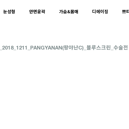
눈성형
안면윤곽
가슴&몸매
디에이징
쁘
0_2018_1211_PANGYANAN(팡야난C)_블루스크린_수술전 (